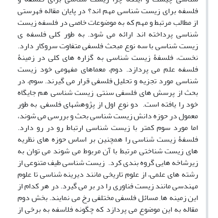
فلسفه برای زیست شناسی مهم اند؟ در پایان مقاله فهرستی
از مطالب مرتبط و مهم که به موضوعات خاصی در فلسفه زیست
شناسی پرداخته اند ارائه می شود. به طور کلی فلسفه ی
زیست شناسی با سه نوع مبحث فلسفی متفاوت سروکار دارد.
نخست، فلسفۀ زیست شناسی به گزاره های کلی در زمینۀ
فلسفه علم می پردازد. دوم، معماهای مفهومی خود زیست
شناسی, مورد تجزیه و تحلیل فلسفی قرار می گیرند. سوم، در
بحث از پرسش های فلسفی سنتی, زیست شناسی هم جایگاه
خود را یافته است. دو نوع اول از پژوهشهای فلسفی, به طور
معمول در حوزه دانش زیست شناسی بحث و بررسی می شوند،
اما مورد سوم کمتر با زیست شناسی ارتباط رو در رو دارد.
فلسفۀ زیست شناسی را همچنین بر اساس حوزه های نظریه
های زیست شناختی مرتبط با آن مربوط می شوند می توان به
زیرشاخه هایی گروه بندی کرد. زیست شناسی طیف متنوعی از
رشته های علمی، از علوم تاریخی مانند دیرینه شناسی تا علوم
مهندسی مانند زیست فناوری را در بر می گیرد. در هر کدام از
این زمینه ها, مسائل فلسفی مختلفی رخ می نمایند. بخش دوم
مقاله به این موضوع می پردازد که چگونه فلاسفه به برخی از