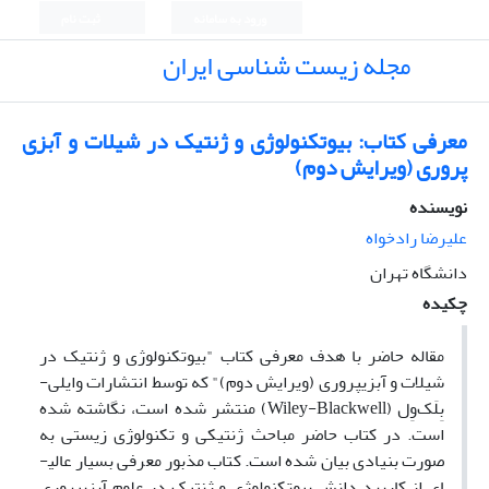
ورود به سامانه
ثبت نام
مجله زیست شناسی ایران
معرفی کتاب: بیوتکنولوژی و ژنتیک در شیلات و آبزی
پروری (ویرایش دوم)
نویسنده
علیرضا رادخواه
دانشگاه تهران
چکیده
مقاله حاضر با هدف معرفی کتاب "بیوتکنولوژی و ژنتیک در
شیلات و آبزی­پروری (ویرایش دوم)" که توسط انتشارات وایلی-
بِلَک‌وِل (Wiley-Blackwell) منتشر شده است، نگاشته شده
است. در کتاب حاضر مباحث ژنتیکی و تکنولوژی زیستی به
صورت بنیادی بیان شده است. کتاب مذبور معرفی بسیار عالی­
ای از کاربرد دانش بیوتکنولوژی و ژنتیک در علوم آبزی­پروری