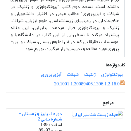
داشته است. نسخه دوم کتاب "بیوتکنولوژی و ژنتیک در
شیلات و آبزی­پروری" مطالب مهمی در اختیار دانشجویان و
علاقه­مندان در زمینه­های زیست­شناسی، علوم آبزیان، شیلات،
ژنتیک و بیوتکنولوژی قرار می­دهد. بنابراین، این مقاله
پیشنهاد می­کند تا نسخه­هایی از این کتاب در دانشگاه­ها و
موسسات تحقیقاتی که در آن­ها علوم زیستی، شیلات و آبزی­
پروری مورد مطالعه و تدریس قرار می­گیرد، توزیع شود.
کلیدواژه‌ها
بیوتکنولوژی
ژنتیک
شیلات
آبزی پروری
20.1001.1.20089406.1396.1.2.16.0
مراجع
دوره 1، پاییز و زمستان -
شماره پیاپی 2
اسفند 1396
صفحه
89-93