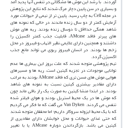
آوردند. با رشد این موش ها مشکلاتی در تنفس آنها پدید آمد
و بسیاری در سن پایین دچار مرگ شدند که نتایج این پژوهش
در مجله Cell به چاپ رسید. پایین تر از نیمی از حیوانات مورد
آزمایش کمتر از دو سال زنده ماندند در حالی که نمونه های
شاهد همگی حدااقل تا دوسال زنده بودند. ریه های موش
های پیرتر فاقد AMcase، قابلیت جذب کمتر اکسیژن را
داشتند و همچنین دارای علایمی نظیر التهاب و فیبروز در محل
زخم ها بودند. در انسان فیبروز ریوی می تواند مانع جذب
اکسیژن گردد.
تیم پژوهشی متوجه شدند که علت بروز این بیماری ها عدم
توانایی موجودات در تجزیه کیتین است. ریه ها و مسیرهای
هوایی موش های مسن تری که فاقد AMcase بودند به مراتب
دارای مقادیر بیشتری کیتین نسبت به نمونه های شاهد
بودند. در ابتدا منشا کیتین به صورت یک راز باقی ماند چون
که موش ها در یک محیط استریل بودند و هوای فیلتر شده
تنفس می کردند. Van Dyken می گفت که ما فکر می کردیم
که با یک محیط ایزوله سروکار داریم؛ اما محققان متوجه شدند
که حتی غذای حیوانات و محل خوابشان دارای مقادیری از
کیتین می باشد. بازگرداندن دوباره AMcase یا با تغییر