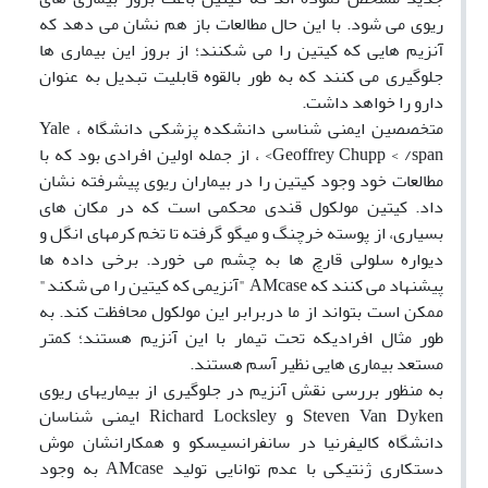
ریوی می شود. با این حال مطالعات باز هم نشان می دهد که
آنزیم هایی که کیتین را می شکنند؛ از بروز این بیماری ها
جلوگیری می کنند که به طور بالقوه قابلیت تبدیل به عنوان
دارو را خواهد داشت.
متخصصین ایمنی شناسی دانشکده پزشکی دانشگاه Yale ،
Geoffrey Chupp < /span> ، از جمله اولین افرادی بود که با
مطالعات خود وجود کیتین را در بیماران ریوی پیشرفته نشان
داد. کیتین مولکول قندی محکمی است که در مکان های
بسیاری، از پوسته خرچنگ و میگو گرفته تا تخم کرمهای انگل و
دیواره سلولی قارچ ها به چشم می خورد. برخی داده ها
پیشنهاد می کنند که AMcase "آنزیمی که کیتین را می شکند"
ممکن است بتواند از ما دربرابر این مولکول محافظت کند. به
طور مثال افرادیکه تحت تیمار با این آنزیم هستند؛ کمتر
مستعد بیماری هایی نظیر آسم هستند.
به منظور بررسی نقش آنزیم در جلوگیری از بیماریهای ریوی
Steven Van Dyken و Richard Locksley ایمنی شناسان
دانشگاه کالیفرنیا در سانفرانسیسکو و همکارانشان موش
دستکاری ژنتیکی با عدم توانایی تولید AMcase به وجود