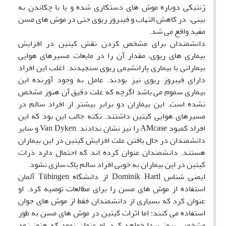
ژنتیکی دوباره موش های دستکاری شده و یا با چکاندن به
بینی، در کاهش التهاب و فیبروز ریوی حتی در موش های مسن
مفید واقع می شد.
دانشمندان برای مشخص کردن نقش کیتین در افزایش
بیماری های ریوی، مقدار آن را در مایعات مسیرهای هوایی
بیمارانی با بیماری پارانشیمی ریوی سنجیدند. اغلب این افراد
دارای فیبروز ریوی نیز بودند. عامل به وجود آورنده این
بیماری سموم می باشد اگرچه که علت دقیق آن هنوز مشخص
نشده است. این بیماران دو برابر بیشتر از افراد سالم در
مسیرهای هوایی کیتین داشتند. نکته جالب این بود که این
افراد کمبود AMcase را نیز نشان ندادند. Van Dyken و سایر
دانشمندان در حال یافتن علت افزایش کیتین در این بیماران
هستند. دانشمندان عنوان کرده اند که احتمال دارد ذرات
کیتین در این بیماران به خوبی افراد سالم پاک سازی نشود.
ایمنی شناس Dominik Hartl از دانشگاه Tübingen آلمان
استفاده از موش های مسن را برای مطالعات توصیه کرد. او
عنوان کرد که بسیاری از دانشمندان فقط از موش های جوان
استفاده می کنند؛ اما اثرات کیتین در موش های مسن به طور
مشخصی بروز پیدا خواهد کرد. او عنوان نمود که هنوز زود