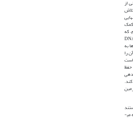
اشد. اگرچه محققانی از
ر، بر نیاز به تلاش
هایی
اطق کمک
، که
مع آوری کرده است؛ می­تواند تعداد زیادی از DNA
ا به
ن را
ر نهایت ممکن است
وبی حفظ
 شده­ی
 کند.
زمین
 می­خواستند
بدانند چگونه می توانند کمک کنند، محصور شد. این یک همت بزرگ است. ما به مقدار فراوان مهارت و تعداد زیادی از افراد که می­