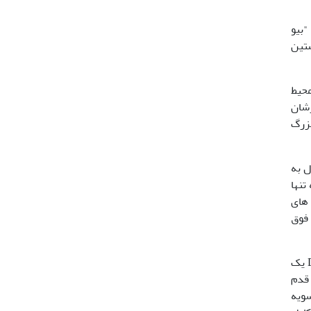
"بیو
EB می­خواهد نخستین
از محیط
شان
ده بزرگ
ه می دانند؛ از این جهت که پروژه ی ژنوم انسان نیز برای بیشتر از 30 سال به
تنها
ز فعالیت های
ت فوق
جزئیات بسیاری در مورد EBP هنوز در حال بررسی می­باشد. اما به عنوان یک طرح پیشنهادی، قدم اول توالی یابی دقیق DNA یک
ود. قدم
که به عنوان سویه