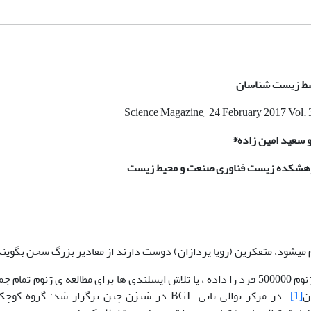
وسط زیست شناسان
Science Magazine, 24 February 2017 Vol. 3
 سعید امین زاده
*
وهشکده زیست فناوری صنعت و محیط زیست
 می­­شود، متفکرین (رویا پردازان) دوست دارند از مقادیر بزرگ سخن بگویند
برای مثال بانک زیستی انگلستان که وعده ی کشف ژنوم 500000 فرد را داده ، یا تلاش ایسلندی ها برای مطالعه ی ژنوم تم
ن
[1]
در مرکز توالی یابی BGI در شنژن چین برگزار شد؛ گروه کو