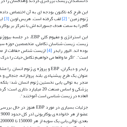
دانشمندان ریسک بزرگتری کردند وهدفشان را در نها
این طرح که تاکنون بودجه ای به آن اختصاص داده ن
ژنوم زمین"
[2]
لقب گرفته است. هریس لوین
[3]
گام را به سمت هدف جسورانه اش با تمرکز بر یوکاری
زیست، زیست شناسان تکاملی، متخصصین حوزه سیست
بوده اند. الیور رایدر
[4]
است". "اگر ما واقعا می خواهیم تکامل حیات را درک
عنوان یک طرح پیشنهادی بلند پروازانه، جنجالی و د
پزشکی و اساس صنعت 20 میلیار
العاده در زیست شناسی است آموختند".
ع