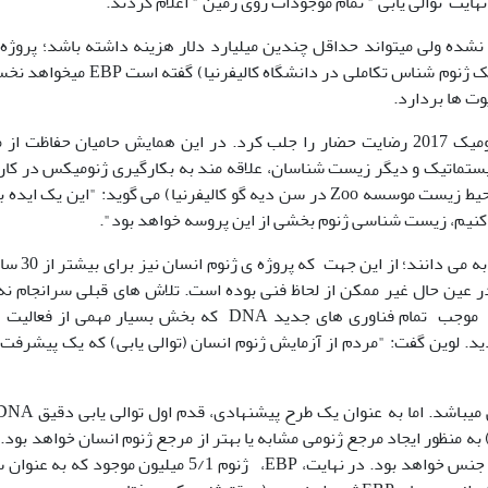
یت توالی یابی " تمام موجودات روی زمین " اعلام کردند.
شده ولی میتواند حداقل چندین میلیارد دلار هزینه داشته باشد؛ پروژه 
(یک ژنوم شناس تکاملی در دانشگاه کالیفرنیا) گفته است P
وت ها بردارد.
این استراتژی و مفهوم کلی EBP، در جلسه بیووژنومیک 2017 رضایت حضار را جلب کرد. در این همایش حامیان حفاظت 
ماتیک و دیگر زیست شناسان، علاقه مند به بکارگیری ژنومیکس در کار
(زیست شناس حفاظت از محیط زیست موسسه Zoo در سن دیه گو کالیفرنیا) می گوید: "این یک ای
 کنیم، زیست شناسی ژنوم بخشی از این پروسه خواهد بود".
رایدر و دیگران، EBP و پروژه ی ژنوم انسان را مشاب
ر عین حال غیر ممکن از لحاظ فنی بوده است. تلاش های قبلی سرانجام نه 
منجر به توالی یابی نخستین ژنوم انسان شد؛ بلکه موجب تمام فناوری های جدید DNA که بخش بسیار مهمی ا
د دلاری است؛ گردید. لوین گفت: "مردم از آزمایش ژنوم انسان (توالی یابی) که یک پیشرف
ضو از هر خانواده ی یوکاریوتی (در کل حدود 9000) به منظور ایجاد مرجع ژنومی مشابه یا بهتر از مرجع ژنوم انسان خواهد ب
بعدی توالی یابی یک سویه از هر 150000 تا 200000 جنس خواهد بود. در نهایت، EBP، ژنوم 5/1 میلیون موجود 