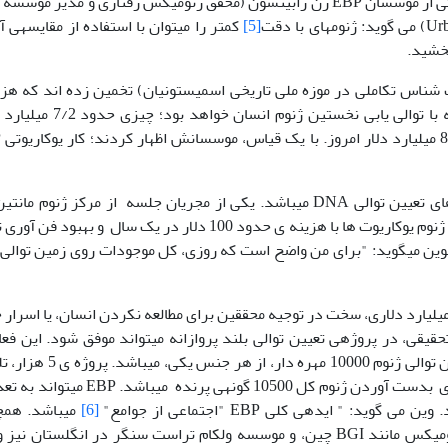
های یوکاریوتی شناخته شده اند را خواهد داشت. یکی از موسسان EBP ژن رابینسون (محقق ژنومیکس رفتاری و مدیر م
[5]
کمتر را می­توان با استفاده از مقایسه­ی آنه
بخشید.
EB، جان کریس (زیست شناس تکاملی در موزه ملی تاریخی اسمیستونیان) تخمین زده اند که هز
تمام فعالیت­های مربوط به یوکاریوت ها، احتمالا مشابه با توالی یابی نخستین ژنوم 
خوان
این خوش بینی به دلیل کاهش همیشگی هزینه های تعیین توالی DNA می­باشد. یکی از مجریان جلسه از مرکز ژنوم م
کالیفرنیا گفت: شرکتش قادر به توالی یابی تقریبا کل ژنوم یوکاریوت ها با هزینه ی حدود 100 دلار در یک سال و بهبود
لوین می­گوید: "برای من واضح است که روزی، کل موجودات روی زمین توالی 
یلیارد دلاری، سخت در توجیه محققین برای مطالعه نکردن انسان، یا اسرار 
 انجمن تحقیقی، در پروژ­ه­ی تعیین توالی بلند پروازانه می­تواند موفق شود. این فعال
عبارتند از: پروژه ی 10 هزار ژنوم، که به دنبال تعیین توالی ژنوم 10000 مهره دار،
برای یافتن 5000 بند پا و پروژه­ی B 10 هزار، که برای بدست آوردن ژنوم کل 10500 گونه­ی پرنده م
" ایده­ی کلی EBP "اجتماعی از جوامع"
[6]
می­باشد. همچ
تعهداتی برای توالی یابی از طرف غول­های حوزه­ی ژنومیکس مانند BGI چین، و موسسه ولکام تراست سنگر در انگلستان