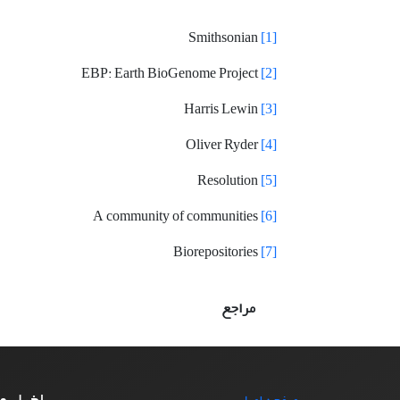
Smithsonian
[1]
EBP: Earth BioGenome Project
[2]
Harris Lewin
[3]
Oliver Ryder
[4]
Resolution
[5]
A community of communities
[6]
Biorepositories
[7]
مراجع
اخبار و