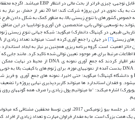
دارد. اما در جلسه مذکور، مشخص شد که چالش­های قابل توجهی، چیزی فراتر از بحث مالی در انتظار EBP می­ب
برزیل ، چین و انگلستان گفتند کشورشان مایل است به یک نحوی در این پروژه شرکت کند؛ اما 20 نفر از حضا
 به خصوص کشور­های با تنوع زیستی بالا، به منظور کمک به شکل دادن طرح ن
ه، تاکید کردند. آنها پیشنهاد کردند که EBP می­تواند به توسعه­ی توالی یابی، متخصصین فن آوری و توانایی­ها در این من
ریخی طبیعی در کپنهاگ دانمارک) می­گوید: شبکه جهانی تنوع زیستی ژنوم
ر­های زیستی
[7]
در جهان را ج
ین حائز اهمیت است. گروه برنامه ریزی همچنین بر نیاز به ایجاد استاندارد ه
ظ اطلاعات مرتبط برای هر موجود تعیین توالی شده تاکید کرد. مانند جایی که آ
جمع آوری کردند و تعیین دقیق شباهتشان. چند نفر اظهار کردند که جمع آوری نمونه ی DNA از محیط د
بزرگترین چالش باشد- و بزرگترین هزینه-. همه ی DNA بدست آمده از نمونه­های موزه، برای ژنوم های با کیفیت بالا به خ
نمی­شوند. گوج ژانگ (زیست شناس تکاملی در BGI و دانشگاه کپنهاگ) می­گوید: حتی اخیرا، نمونه های جمع آوری و فریز
ه درستی حفظ نمی­شود. و فقدان استاندارد ها می­تواند کاربردپذیری نهایی پروژه را تضعیف
ک) اشاره می­کند: "ما می­توانیم پول زیادی را صرف همه گونه­های روی 
م.
اما لوین خوشبین است که چنین اتفاقی نخواهد افتاد. در جلسه بیو ژنومیکس 2017، لوین توسط محققین مشتاقی که