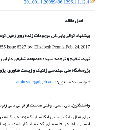
20.1001.1.20089406.1396.1.1.12.4
اصل مقاله
پیشنهاد توالی یابی کل موجودات زنده روی زمین ت
55 Issue 6327, by: Elizabeth PennisiFeb. 24, 2017
تهیه، تنظیم و ترجمه: سیده معصومه شفیعی دارابی و
پژوهشگاه ملی مهندسی ژنتیک و زیست فناوری، پژ
* نویسنده مسئول:
aminzade@nigeb.ac.ir
واشنگتون، دی . سی . وقتی صحبت از توالی یابی ژنوم
انسانی، اما در جلسه ای که به ابتکار اسمیتسونیا