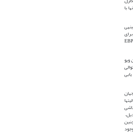
وسسه کارل
ا با
ینه­ی
انسان خواهد بود؛ چیزی حدود 7/2 میلیارد برای
ش 3 میلیارد باز سازنده ژنوم انسان، تقریبا 8/4 میلیارد دلار امروز. با یک قیاس، موسسانش اظهار کردند؛ کار یوکاریوتی EBP
انتین ویو
 فن آوری توالی
یابی
جهان
یت­ها
 از هر جنس یکی، می­باشد. پروژه ی 5 هزار، تلاشی
ی­باشد. EBP می­تواند به تعدیل،
نین
 نیز وجود