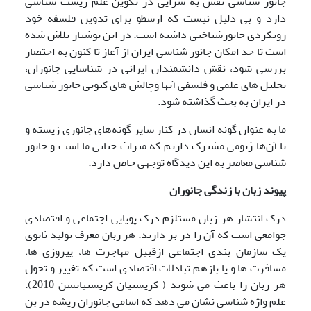
جانور شناسی نقش به سزایی در تکوین علم زیست شناسی
دارد و بی دلیل نیست که ارسطو برای تدوین فلسفه خود
رویکردی جانورشناختی داشته است. در این نوشتار تلاش شده
است تا حد امکان جانور شناسی ایران از آغاز تا کنون به اختصار
بررسی شود، نقش دانشمندان ایرانی در شناسایی جانوران،
تحلیل های علمی و فلسفی آنها وچالش های کنونی جانور شناسی
در ایران به بحث گذاشته شود.
ما به عنوان گونه انسان در کنار سایر گونه‌های جانوری زیسته و
با آن‌ها ژنومی مشترک داریم که میراث حیاتی ما است و جانور
شناسی معاصر به این دیدگاه توجهی خاص دارد.
پیوند زبان با زندگی جانوران
درک انتشار هر زبان مستلزم درک پویایی اجتماعی و اقتصادی
جوامعی است که آن را در بر دارند. هر زبان معرف تولید ثانوی
یک سازمان بندی اجتماعی ازقبیل مهاجرت ها، پیروزی ها،
مسافرت ها و یا بازهم تبادلات اقتصادی است که تغییر و تحول
هر زبان را باعث می شوند ( کریستیان کریستیانسن 2010).
علم واژه شناسی نشان می دهد که اسامی جانوران ریشه در بن