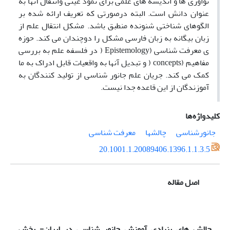
نواوری ها و اندیشه های علمی برای نمود عینی وانتقال آنها به
عنوان دانش است. البته درصورتی که تعریف ارائه شده بر
الگوهای شناختی شنونده منطبق باشد. مشکل انتقال علم از
زبان بیگانه به زبان فارسی مشکل را دوچندان می کند. حوزه
ی معرفت شناسی (Epistemology ( در فلسفه علم به بررسی
مفاهیم (concepts ( و تبدیل آنها به واقعیات قابل ادراک به ما
کمک می کند. جریان علم جانور شناسی از تولید کنندگان به
آموزندگان از این قاعده جدا نیست.
کلیدواژه‌ها
جانورشناسی
چالشها
معرفت شناسی
20.1001.1.20089406.1396.1.1.3.5
اصل مقاله
چالش های بنیادی آموزش جانور شناسی در ایران- بخش