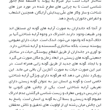
ساختار حیات است نیاز مبرم به پیوند با فلسفه علم جانور
شناسی است تا به چرایی های مطرح شده در مورد مرز های
شناخت و ساز وکار های علّی پیدایش آرایگان، همچنین انشعاب
و انقراض جانوران پاسخ دهد.
از آنجا که جانداران به صورت آرایه های گونه ای مستقل اند
ودر طبیعت وجود دارند، اشتراک در وجوه آرایه شناختی آنها بر
خلاف آنچه که وانمود می شود، اندک است. حیات دارای مفهومی
پیوسته نیست، بلکه ساختاری گسسسته و آرایه شناختی دارد.
نو آوری در جانداران از طریق انقطاع پیوستگی حیات در ساختار
جمعیتی گونه های زیستی در ابعاد زمان و مکان صورت می گیرد
و با ایجاد گونه های جدید از طریق گونه زایی همراه است. در
غیر این صورت حیات به صورت آغازین آن باقی می ماند. این
رویکرد نشان می دهد که هرگونه دارای ویژگی آرایه شناختی
خاصی است و گونه ی انسان نیز به عنوان گونه زیستی دارای
تعریفی آرایه شناختی است. یکی از چالش های کنونی ما
درتدریس دروس معارف و زیست شناسی فرگشتی عدم ادراک
مفهوم گونه زیستی و بسط آن به گونه ی انسان است. پاسخ به
این چالش میان رشته ای از اولویت های تحقیق و تلاش محققان