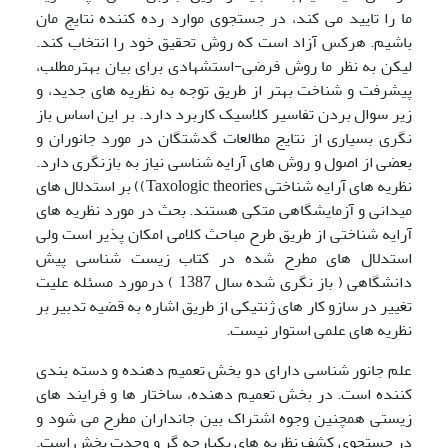
ما را تایید می کند، در جستجوی موارد رده کننده نتایج مان
باشیم. هرکس آزاد است که روش تحقیق خود را انتخاب کند.
لیکن به نظر ما روش فرضی-استشهادی برای بیان بهترمطلب،
پیشرفت و شناخت بهتر از طریق توجه به نظریه های جدید، و
زیر سوال بردن تفاسیر کلاسیک کاربرد دارد. بر این اساس باز
نگری بسیاری از نتایج مطالعات گدشتگان در مورد جانوران و
بعضی از اصول و روش های آرایه شناسی نیاز به بازنگری دارد.
نظریه های آرایه شناختی Taxologic theories)) بر استدلال های
میدانی و آزمایشگاهی متکی هستند. بحث در مورد نظریه های
آرایه شناختی از طریق طرح مباحث کلامی امکان پذیر است ولی
استدلال های مطرح شده در کتاب زیست شناسی پیش
دانشگاهی ( باز نگری شده سال 1387 ) درمورد مسئله علیت
تغییر در سازو کار های ژنتیکی از طریق اشاره به قضیه تدبیر بر
نظریه های علمی استوار نیست.
علم جانور شناسی دارای دو بخش تعمیم دهنده و دسته بندی
کننده است. در بخش تعمیم دهنده، ساختار ها و فرایند های
زیستی همچنین وجوه اشتراک بین جانداران مطرح می شود و
در جستجوی کشف نظریه های یکپارچه گر و وحدت بخش است.