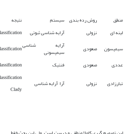
منطق
روش رده بندی
سیستم
نتیجه
لینه ای
نزولی
آرایه شناسی ثبوتی
lassification
آرایه شناسی
سیمپسون
صعودی
lassification
سیمپسونی
عددی
صعودی
فنتیک
lassification
lassification
تبارزادی
نزولی
آرا آرایه شناسی
Clady
این تصمیم گیری کاملا منطقی و درست است. ولی این بحث فقط