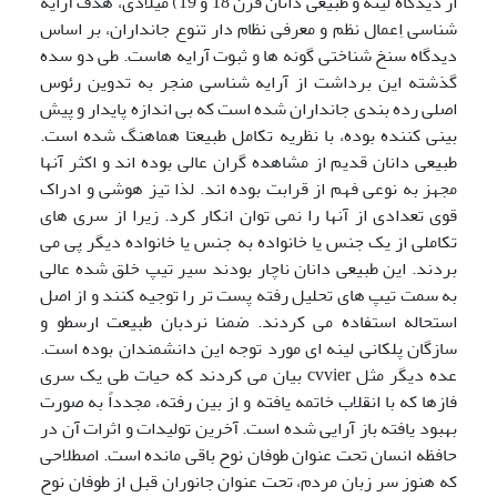
از دیدگاه لینه و طبیعی دانان قرن 18 و 19) میلادی، هدف آرایه
شناسی اِعمال نظم و معرفی نظام دار تنوع جانداران، بر اساس
دیدگاه سنخ شناختی گونه ها و ثبوت آرایه هاست. طی دو سده
گذشته این برداشت از آرایه شناسی منجر به تدوین رئوس
اصلی رده بندی جانداران شده است که بی اندازه پایدار و پیش
بینی کننده بوده، با نظریه تکامل طبیعتا هماهنگ شده است.
طبیعی دانان قدیم از مشاهده گران عالی بوده اند و اکثر آنها
مجهز به نوعی فهم از قرابت بوده اند. لذا تیز هوشی و ادراک
قوی تعدادی از آنها را نمی توان انکار کرد. زیرا از سری های
تکاملی از یک جنس یا خانواده به جنس یا خانواده دیگر پی می
بردند. این طبیعی دانان ناچار بودند سیر تیپ خلق شده عالی
به سمت تیپ های تحلیل رفته پست تر را توجیه کنند و از اصل
استحاله استفاده می کردند. ضمنا نردبان طبیعت ارسطو و
سازگان پلکانی لینه ای مورد توجه این دانشمندان بوده است.
عده دیگر مثل cvvier بیان می کردند که حیات طی یک سری
فازها که با انقلاب خاتمه یافته و از بین رفته، مجدداً به صورت
بهبود یافته باز آرایی شده است. آخرین تولیدات و اثرات آن در
حافظه انسان تحت عنوان طوفان نوح باقی مانده است. اصطلاحی
که هنوز سر زبان مردم، تحت عنوان جانوران قبل از طوفان نوح