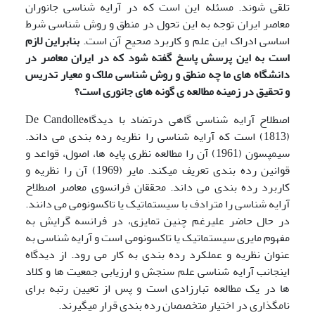
تلقی شوند. مسئله این است که در آرایه شناسی جانوران
معاصر ایران توجه به این تحول در منطق و روش شناسی شرط
اساسی ادراک این علم و کاربرد صحیح آن است.
بنابراین لازم
است به این پرسش پاسخ گفته شود که در ایران معاصر در
دانشگاه های ما چه منطق و روش شناسی ملاک و معیار تدریس
و تحقیق در زمینه مطالعه ی گونه های جانوری است؟
اصطلاح آرایه شناسی گاهی درتضاد با دیدگاهDe Candolle
(1813) است که آرایه شناسی را نظریه رده بندی می داند.
سیمپسون (1961) آن را مطالعه نظری پایه ها، اصول، قواعد و
قوانین رده بندی تعریف میکند. مایر (1969) آن را نظریه و
کاربرد رده بندی می داند. محققان فرانسوی معاصر اصطلاح
آرایه شناسی را مترادف با سیستماتیک یا تاکسونومی می دانند.
در حال حاضر علیرغم چنین تمایزی، در فرانسه گرایش به
مفهوم مایری سیستماتیک یا تاکسونومی است و آرایه شناسی به
عنوان نظریه و عملکرد رده بندی به کار می رود. از دیدگاه
اینجانب آرایه شناسی علم سنجش و ارزیابی جمعیت ها و کلاد
ها در یک مطالعه تبارزادی است و پس از تعیین رتبه برای
نامگذاری در اختیار متخصصان رده بندی قرار می‍گیرند.