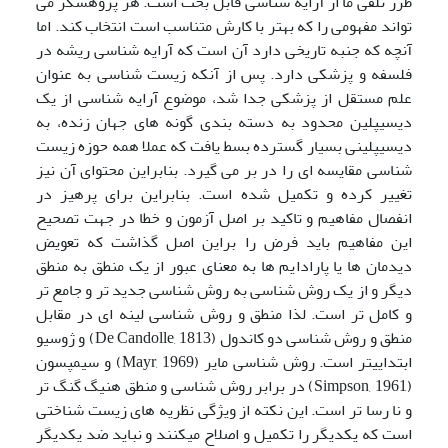
طرز تلقی ما از آرایه شناسی قابل بحث است. هر پژوهشگر می
تواند مفهومی را که بهتر با کارش متناسب است انتخاب کند. اما
آنچه که جنبه تاریخی دارد آن است که آرایه شناسی ریشه در
فلسفه و پزشکی دارد. پس از آنکه زیست شناسی به عنوان
علم مستقل از پزشکی جدا شد، موضوع آرایه شناسی از یک
دیسیپلین محدود به دسته بندی گونه های جهان زنده، به
دیسیپلینی بسیار گسترده بسط یافت که عملا همه حوزه زیست
شناسی مقایسه ای را در بر می گیرد. بنابراین محتوای آن نیز
تغییر کرده و تکمیل شده است. بنابراین برای پرهیز در
انفصال مفاهیم و تاکید بر اصل آزمون و خطا در جهت تصحیح
این مفاهیم باید فرض را براین اصل گذاشت که تعویض
دیدمان ها یا پارادایم ها به معنای عبور از یک منطق به منطق
دیگر و از یک روش شناسی به روش شناسی جدید تر و جامع تر
و کامل تر است. لذا منطق و روش شناسی لینه ای در مقابل
منطق و روش شناسی دو کاندول (De Candolle, 1813) و ژوسیو
ابتدایی‍تر است. روش شناسی مایر (Mayr, 1969) و سیمپسون
(Simpson, 1961) در برابر روش شناسی و منطق هنیگ گنگ تر
و نا رسا تر است. این نکته از ویژگی نظریه های زیست شناختی
است که یکدیگر را تکمیل و اصلاح می‍کنند و نباید ضد یکدیگر