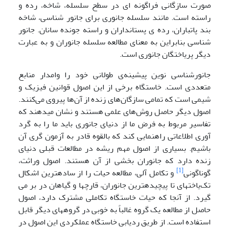
صورت سازگانی فراگونه ای در سطح سلسله، شاخه، رده و
راسته است. مانند سلسله جانوری برای جانور شناسی، شاخه
بند پاتباران، رده ی پستانداران و راسته جونده سانان. جانور
شناسی بنابراین به معنای مطالعه سلسله جانوران و به عبارت
دیگر پریاختگان جانوری است.
جانورشناسی نوین پیشینه‌ی طولانی خود را وامدار منابع
متعددی است. خاستگاه برخی از این اصول قوانین فیزیک و
شیمی است که تمامی سازگان‌های زنده از آن‌ها پیروی می‌کنند.
اصول دیگر حاصل روش­‌های علمی هستند و نشان می­دهند که
تفاسیر مربوط به فرض ما از دنیای جانوری باید ما را به گرد
آوری اطلاعاتی راهنمایی کند که بالقوه قادر به آزمون گری آن
باشیم. بسیاری از اصول مهم ریشه در مطالعات قبلی دنیای
زنده دارد که جانوران بخشی از آن هستند. اصول وراثت،
[1]
گوناگونی
و تکامل آلی، مطالعه حیات را از ساده­ترین اشکال
تک‌یاخته­ای تا پیچیده­ترین جانوران، قارچ­ها و گیاهان در بر می
گیرد. از آنجا که حیات خاستگاه تکاملی مشترک دارد، اصول
حاصل از مطالعه یک گروه غالباً به خوبی در گروه­های دیگر قابل
استفاده است. از طریق ردیابی خاستگاه عملکردی این اصول در