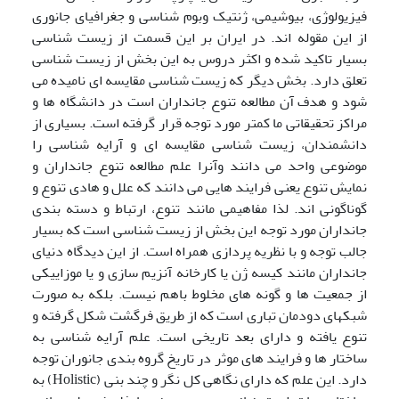
فیزیولوژی، بیوشیمی، ژنتیک وبوم شناسی و جغرافیای جانوری
از این مقوله اند. در ایران بر این قسمت از زیست شناسی
بسیار تاکید شده و اکثر دروس به این بخش از زیست شناسی
تعلق دارد. بخش دیگر که زیست شناسی مقایسه ای نامیده می
شود و هدف آن مطالعه تنوع جانداران است در دانشگاه ها و
مراکز تحقیقاتی ما کمتر مورد توجه قرار گرفته است. بسیاری از
دانشمندان، زیست شناسی مقایسه ای و آرایه شناسی را
موضوعی واحد می دانند وآنرا علم مطالعه تنوع جانداران و
نمایش تنوع یعنی فرایند هایی می دانند که علل و هادی تنوع و
گوناگونی اند. لذا مفاهیمی مانند تنوع، ارتباط و دسته بندی
جانداران مورد توجه این بخش از زیست شناسی است که بسیار
جالب توجه و با نظریه پردازی همراه است. از این دیدگاه دنیای
جانداران مانند کیسه ژن یا کارخانه آنزیم سازی و یا موزاییکی
از جمعیت ها و گونه های مخلوط باهم نیست. بلکه به صورت
شبکه‍ای دودمان تباری است که از طریق فرگشت شکل گرفته و
تنوع یافته و دارای بعد تاریخی است. علم آرایه شناسی به
ساختار ها و فرایند های موثر در تاریخ گروه بندی جانوران توجه
دارد. این علم که دارای نگاهی کل نگر و چند بنی (Holistic) به