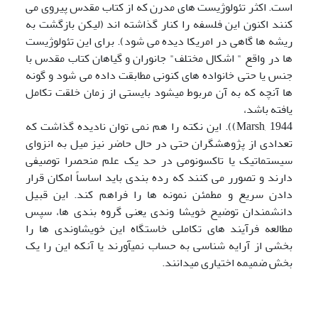
است. اکثر تئولوژیست های مدرن که از کتاب مقدس پیروی می
کنند اکنون این فلسفه را کنار گذاشته اند (لیکن بازگشت به
ریشه ها گاهی در امریکا دیده می شود). برای این تئولوژیست
ها در واقع " اشکال مختلف" جانوران و گیاهان کتاب مقدس با
جنس یا حتی خانواده های کنونی مطابقت داده می شود و گونه
ها آنچه که به آن مربوط می‍شود بایستی از زمان خلقت تکامل
یافته باشد،
Marsh, 1944)). این نکته را هم نمی توان نادیده گذاشت که
تعدادی از پژوهشگران حتی در حال حاضر نیز میل به انزوای
سیستماتیک یا تاکسونومی در حد یک علم منحصرا توصیفی
دارند و تصورر می کنند که رده بندی باید اساساً امکان قرار
دادن سریع و مطمئن نمونه ها را فراهم کند. این قبیل
دانشمندان توضیح خویشا وندی یعنی گروه بندی ها، سپس
مطالعه فرآیند های تکاملی خاستگاه این خویشاوندی ها را
بخشی از آرایه شناسی به حساب نمی‍آورند یا آنکه این را یک
بخش ضمیمه اختیاری می‍دانند.