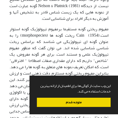
نیست. از دیدگاه Nelson & Platnick (1981) گونه عبارت است
از نمونه هایی که یک زیست شناس قادر به تشخیص آنها و
آموزش به دیگر افراد برای شناسایی است.
مفهوم ریختی گونه مستقیما برمفهوم تیپولوژیک گونه استوار
است.Cain (1954) ریخت گونه ها (morphospecies) را به
عنوان گونه ای تیپولوژیکی می شناسد که براساس ریخت
شناسی شناسایی شده اند. می توان گفت که منظور مفهوم
تیپولوژیک علمی و مستند است. برای هر گونه مفروض، یک
"شاخص" داریم که دارای مقداری صفات اصطلاحا " افتراقی"
است، که امکان تعریف نمونه های متعلق به گونه ها را می دهد.
بنابراین مفهوم ریختی گونه مستلزم دقت ذهنی است و ارزش
محدود دارد زیرا شاخص های ریختی می توانند تغییر کنند. این
تعریف، گونه را به عنوان یک مجموع افراد مشابه نشان می دهد
این وب سایت از کوکی ها برای اطمینان از ارائه بهترین
خدمات استفاده می کند.
که از دیدگاه زیستی به عنوان یک مجموع ژنتیکی یا اکولوژی
هستند. البته بین صفات ریختی و ژنتیک افراد گونه دارای
متوجه شدم
همبستگی است و این نکته به استفاده از صفات ریختی ارزش
می دهد. مثلا در دنیای بی مهرگان که شناسایی براساس جدایی
تولید مثلی بسیار کم مورد استفاده است، زیست شناسی حدود