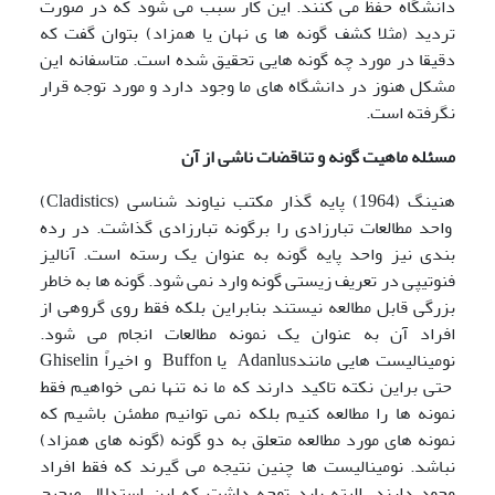
دانشگاه حفظ می کنند. این کار سبب می شود که در صورت
تردید (مثلا کشف گونه ها ی نهان یا همزاد) بتوان گفت که
دقیقا در مورد چه گونه هایی تحقیق شده است. متاسفانه این
مشکل هنوز در دانشگاه های ما وجود دارد و مورد توجه قرار
نگرفته است.
مسئله ماهیت گونه و تناقضات ناشی از آن
هنینگ (1964) پایه گذار مکتب نیاوند شناسی (Cladistics)
واحد مطالعات تبارزادی را برگونه تبارزادی گذاشت. در رده
بندی نیز واحد پایه گونه به عنوان یک رسته است. آنالیز
فنوتیپی در تعریف زیستی گونه وارد نمی شود. گونه ها به خاطر
بزرگی قابل مطالعه نیستند بنابراین بلکه فقط روی گروهی از
افراد آن به عنوان یک نمونه مطالعات انجام می شود.
نومینالیست هایی مانندAdanlus یا Buffon و اخیراً Ghiselin
حتی براین نکته تاکید دارند که ما نه تنها نمی خواهیم فقط
نمونه ها را مطالعه کنیم بلکه نمی توانیم مطمئن باشیم که
نمونه های مورد مطالعه متعلق به دو گونه (گونه های همزاد)
نباشد. نومینالیست ها چنین نتیجه می گیرند که فقط افراد
وجود دارند. البته باید توجه داشت که این استدلال صحیح