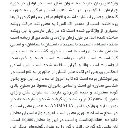
واژه‌های زبان دارند. به عنوان مثال اسب در اوایل در دوره
چهارمان یا کواترنر در دشت‌های آسیای مرکزی به صورت
گله‌های وحشی انتشار داشته و اقوام مهاجر به رام کردن آن‌ها
پرداختند. اسب از مصدر اک (اس) به معنی تند حرکت ریشه
بسیاری از واژگانی شده است که در زبان فارسی با این ریشه
ساخته شده اند: در طول زمان واژه‌های متعددی از ریشه اسب
مانند «اسپاه»، «اسپهبد یا سپهبد»، «اسپهان یا سپاهان» و اسامی
مختلفی مانند: لهراسب= اسب تندرو، گشتاسب= اسب پیر،
گرشاسب= اسب لاغر، تهماسب= اسب فربه و قدرتمند،
ارجاسب= اسب والا و گران ساخته شده است. این اسامی
انعکاس بیرونی ادراک ذهنی انسان از جانوری به نام اسب در
پیرامونشان بوده است که تا به امروز ادامه دارد. این نوع جانور
شناسی محاوره ای است و اسامی جانوران معمولاً در سطوح بالای
گونه معتبرند و جنبه کاربردی دارند. به عنوان مثال واژه‌ی
جانور (Gyanwar) از ریشه جان، گرفته شده و اشاره به جاندار
بودن دارد و واژه‌ی لاتین ANIMALIA به همین معنی است و
در سطح سلسله جانوری معتبر است. امروزه واژه اسبیان معادل
خانواده Equidaeاست و اسب در این جا معادل Equus است.
نام علمی که گورخر، الاغ و گور را به عنوان گونه‌های دیگر این