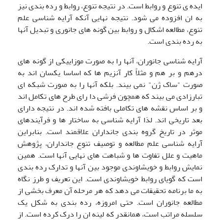
ایده ی تنوع و روابط است. در نتیجه تنوع، روابط و رده بندی نیز
به ان افزوده می شود. نتیجه نهایی آنکه آرایه شناسی علم
تنوع، مطالعه اشکال و روابط بین گونه های جانوری و تبدیل آنها
به رده بندی است.
آرایه شناسی جانوران، آنها را به صورت موزاییکی از گونه های
درهم و بر هم و مثلاً کار آنزیم ها که اساسا یکسان اند به
صورت "ساک ژن" نمی بیند. بلکه آنها را به صورت شبکه ای
تبارزادی می بیند که همچون فرشی دا رای طرح های تکامل اند
و بر اساس نقشه های تکاملی بافته شده اند. در نتیجه دارای
بعد تاریخی اند. لذا آرایه شناسی به ساختار ها و فرآیندهای
موثر در تاریخ گروه بندی جانداران علاقمند است. بنابراین
آرایه شناسی علم مطالعه و توصیف تنوع جانداران، پژوهش
ماهیت و علل تفاوت ها و شباهت های نهایی آنها است. همین
نمایش روابط و خویشاوندی موجود بین آنها و تدارک رده بندی
است که گویای روابط خویشاوندی است. این تعریف و طرز نگاه
به ما برنامه تحقیقات می دهد که هر مرحله آن معرف بخشی از
مطالعه جانوران است. حتی امروزه، رده بندی به شکل یک
سلسله مراتب است، همانقدر که لینه ان را درک کرده است. از