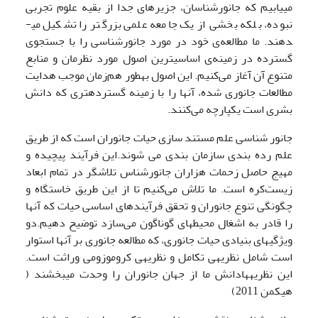
می­یابیم که جانورشناسان، جزیره­ای جدا از بقیه علوم تجربی
نبوده، بلکه بخشی از یک جامعه علمی بزرگ­تر را تشکیل می­
دهند. ما مطالعه‌ی خود در مورد جانورشناسی را با جستجوی
گسترده در زمینه‌ی اساسی­ترین اصول­ مورد نظرمان و منابع
متنوع آن آغاز می‌کنیم. این اصول به­طور هم‌زمان موجب هدایت
مطالعات جانوری شده، آن­ها را با زمینه گسترده­تری که دانش
بشری است یکپارچه می‌کنند.
جانور شناسی علم مستند سازی حیات جانوران است که از طریق
علم رده بندی سازمان بندی می شوند.این فرآیند پیچیده و
مهیج حاصل زحمات هزاران جانورشناس تلاشگر در تمام ابعاد
زیست‌کره است. ما تلاش می‌کنیم تا از این طریق خاستگاه و
چگونگی تنوع جانوران و تحقق فرآیندهای اساسی حیات که آنها
را قادر به اشغال محیط­های گوناگون می‌سازد توضیح دهیم.دو
ویژگی­های بنیادی حیات جانوری، که مطالعه جانوری بر آن­ها استوار
است شامل نظریه­ی تکامل و نظریه­ی کروموزومی وراثت است.
این نظریه­هادانش ما از جهان جانوران را وحدت می­بخشند (
هیکمن 2011)