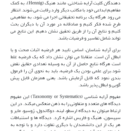
دهندگان کلیت آرایه شناختی، مانند هنیگ (Hennig)، به کمک
مفاهیم ابداعی خود با مکاتب دیگر وارد رقابت می شوند. انتظار
می رود هرگاه یک برنامه تحقیقاتی اجرا می شود، به مفاهیمی
طرح شده فکر کنیم و صادقانه در مورد آن با دیگران بحث
کنیم و نتایج آن را از طریق تحقیق نشان دهیم. این نتایج می
تواند شامل تفاسیر و فرضیات باشد.
برای آرایه شناسان، اساس تایید هر فرضیه اثبات صحت و یا
ابطال آن است. متقابلا می توان نشان داد که یک فرضیه غلط
است هرگاه نتایج حاصل از آن به وسیله تعدادی حقایق نقض
شود.برای علمی بودن یک فرضیه، باید به نحوی آن را فرمول
بندی نمود که قابل آزمایش باشد. یعنی همزمان قابل پیش
گویی و ابطال پذیر باشد.
مفهوم آرایه شناسی (Taxonomy or Systematics) این مفهوم
دیدگاه های متعدد و متفاوتی را به ذهن منعکس می‍کند. در این
ارتباط میتوان به دیدگاه ارسطو، لینه، دوکاندول، ژوسیو، مایر و
سیپسون، هنیگ و فاریس اشاره کرد. دیدگاه ها و استنباطات
هر یک از این دانشمندان با دیگری تفاوت دارد و با توجه به