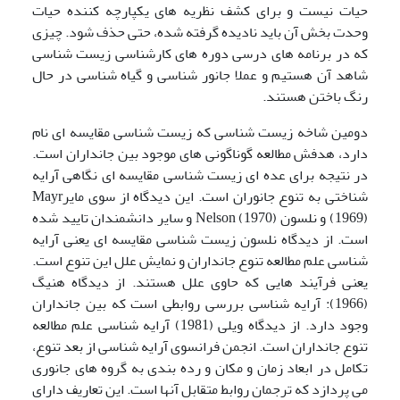
حیات نیست و برای کشف نظریه های یکپارچه کننده حیات
وحدت بخش آن باید نادیده گرفته شده، حتی حذف شود. چیزی
که در برنامه های درسی دوره های کارشناسی زیست شناسی
شاهد آن هستیم و عملا جانور شناسی و گیاه شناسی در حال
رنگ باختن هستند.
دومین شاخه زیست شناسی که زیست شناسی مقایسه ای نام
دارد، هدفش مطالعه گوناگونی های موجود بین جانداران است.
در نتیجه برای عده ای زیست شناسی مقایسه ای نگاهی آرایه
شناختی به تنوع جانوران است. این دیدگاه از سوی مایرMayr
(1969) و نلسون Nelson (1970) و سایر دانشمندان تایید شده
است. از دیدگاه نلسون زیست شناسی مقایسه ای یعنی آرایه
شناسی علم مطالعه تنوع جانداران و نمایش علل این تنوع است.
یعنی فرآیند هایی که حاوی علل هستند. از دیدگاه هنیگ
(1966): آرایه شناسی بررسی روابطی است که بین جانداران
وجود دارد. از دیدگاه ویلی (1981) آرایه شناسی علم مطالعه
تنوع جانداران است. انجمن فرانسوی آرایه شناسی از بعد تنوع،
تکامل در ابعاد زمان و مکان و رده بندی به گروه های جانوری
می پردازد که ترجمان روابط متقابل آنها است. این تعاریف دارای