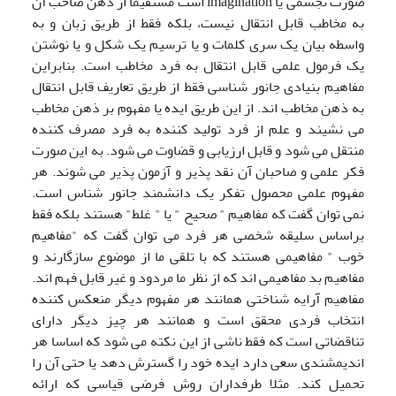
صورت تجسمی یا imagination است مستقیما از ذهن صاحب آن
به مخاطب قابل انتقال نیست، بلکه فقط از طریق زبان و به
واسطه بیان یک سری کلمات و یا ترسیم یک شکل و یا نوشتن
یک فرمول علمی قابل انتقال به فرد مخاطب است. بنابراین
مفاهیم بنیادی جانور شناسی فقط از طریق تعاریف قابل انتقال
به ذهن مخاطب اند. از این طریق ایده یا مفهوم بر ذهن مخاطب
می نشیند و علم از فرد تولید کننده به فرد مصرف کننده
منتقل می شود و قابل ارزیابی و قضاوت می شود. به این صورت
فکر علمی و صاحبان آن نقد پذیر و آزمون پذیر می شوند. هر
مفهوم علمی محصول تفکر یک دانشمند جانور شناس است.
نمی توان گفت که مفاهیم " صحیح " یا " غلط" هستند بلکه فقط
براساس سلیقه شخصی هر فرد می توان گفت که "مفاهیم
خوب " مفاهیمی هستند که با تلقی ما از موضوع سازگارند و
مفاهیم بد مفاهیمی اند که از نظر ما مردود و غیر قابل فهم اند.
مفاهیم آرایه شناختی همانند هر مفهوم دیگر منعکس کننده
انتخاب فردی محقق است و همانند هر چیز دیگر دارای
تناقضاتی است که فقط ناشی از این نکته می شود که اساسا هر
اندیمشندی سعی دارد ایده خود را گسترش دهد یا حتی آن را
تحمیل کند. مثلا طرفداران روش فرضی قیاسی که ارائه