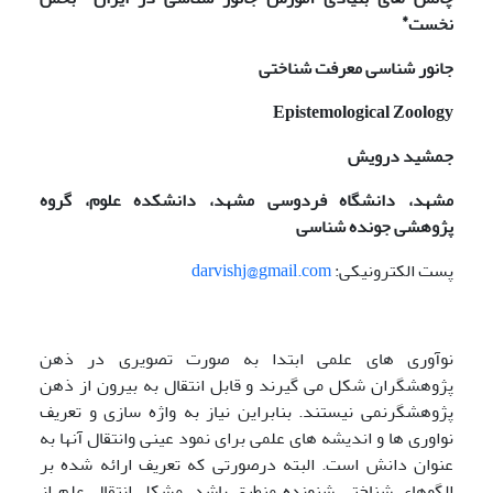
*
نخست
جانور شناسی معرفت شناختی
Epistemological Zoology
جمشید درویش
مشهد، دانشگاه فردوسی مشهد، دانشکده علوم، گروه
پژوهشی جونده شناسی
پست الکترونیکی:
darvishj@gmail.com
نوآوری های علمی ابتدا به صورت تصویری در ذهن
پژوهشگران شکل می گیرند و قابل انتقال به بیرون از ذهن
پژوهشگرنمی نیستند. بنابراین نیاز به واژه سازی و تعریف
نواوری ها و اندیشه های علمی برای نمود عینی وانتقال آنها به
عنوان دانش است. البته درصورتی که تعریف ارائه شده بر
الگوهای شناختی شنونده منطبق باشد. مشکل انتقال علم از