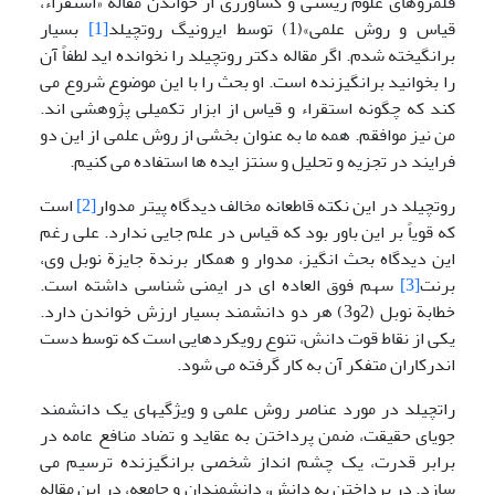
قلمروهای علوم زیستی و کشاورزی از خواندن مقالة «استقراء،
قیاس و روش علمی»(1) توسط ایرونیگ روتچیلد
[1]
بسیار
برانگیخته شدم. اگر مقاله دکتر روتچیلد را نخوانده اید لطفاً آن
را بخوانید برانگیزنده است. او بحث را با این موضوع شروع می
کند که چگونه استقراء و قیاس از ابزار تکمیلی پژوهشی اند.
من نیز موافقم. همه ما به عنوان بخشی از روش علمی از این دو
فرایند در تجزیه و تحلیل و سنتز ایده ها استفاده می کنیم.
روتچیلد در این نکته قاطعانه مخالف دیدگاه پیتر مدوار
[2]
است
که قویاً بر این باور بود که قیاس در علم جایی ندارد. علی رغم
این دیدگاه بحث انگیز، مدوار و همکار برندة جایزة نوبل وی،
برنت
[3]
سهم فوق العاده ای در ایمنی شناسی داشته است.
خطابة نوبل (2و3) هر دو دانشمند بسیار ارزش خواندن دارد.
یکی از نقاط قوت دانش، تنوع رویکردهایی است که توسط دست
اندرکاران متفکر آن به کار گرفته می شود.
راتچیلد در مورد عناصر روش علمی و ویژگیهای یک دانشمند
جویای حقیقت، ضمن پرداختن به عقاید و تضاد منافع عامه در
برابر قدرت، یک چشم انداز شخصی برانگیزنده ترسیم می
سازد. در پرداختن به دانش، دانشمندان و جامعه، در این مقاله