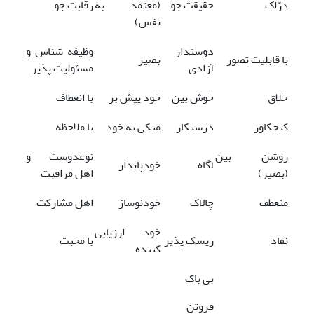
درّاک
حقیقت جو
(معتمد به
رقابت جو
نفس)
دوستدار
وظیفه شناس و
با قابلیت تصور
بصیر
آزادی
مسئولیت پذیر
خلاق
خوش بین
خود پیش بر
با انعطاف
کنجکاور
درستکار
متکی به خود
با ملاحظه
روشن بین
نوعدوست و
آگاه
خودپایدار
(بصیر)
اهل مراقبت
منعطف
چالاک
خودنوساز
اهل مشارکت
خود ارزیابی
نقاد
ریسک پذیر
با محبت
کننده
بی باک
فروتن