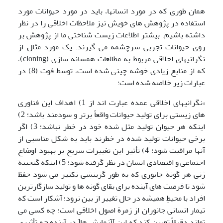
همان طوری که در مورد انسانها، باید در مورد حیوانات مورد
استفاده در پژوهش های خویش نیز ملاحظات اخلاقی را در نظر
داشته باشیم. بیشتر اطلاعات زیست شناختی ما از پژوهش بر
روی حیوانات تجربی سرچشمه می گیرند. یک مورد مثال از
نگرانیهای اخلاقی مربوط به مطالعات همسانه سازی (cloning)،
که از منابع زیادی خوشه چینی شده است، توسط فوت (8) در
عبارات زیر خلاصه شده است:
«نگرانیهای اخلاقی عمده عبارت اند از 1) اهداف این فناوری
های زیستی برای تولید حیوانات واقعاً برتر و سودمند باشد؛ 2)
اینکه هر حیوان تولید مثل شده خود در خطر نباشد؛ 3) اگر
برخی حیوانات تولید شده در خطرند باید به شکل مناسبی از
آنها مراقبت شود؛ 4) تأثیر این تغییرات سریع بر بهبود اوضاع
اجتماعی و اقتصادی انسان در نظر گرفته شود؛ 5) اینکه گنجینة
ژنی هر گونة جانوری که به طور گزینشی تکثیر می شود حفظ
شود تا فرصت های آینده برای بقای گونه ها و تولید سازگارترین
افراد با محیطِ همیشه در حال تغییر از بین نرود؛ آشکار است که
تیمار انسانی جانوران از زمرة اصول اخلاقی است؛ چه کسی می
تواند دقیقاً تعیین کند که این ]آزمایش ها[ در آینده چه تأثیری