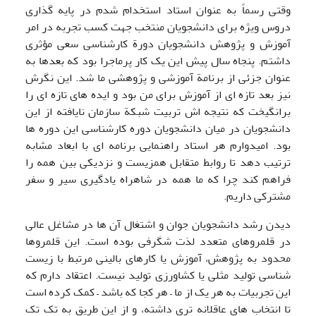
وقتی رسماً به عنوان استاد استخدام شدم در پایه گذاری
دروس ویژه برای دانشجویان منتخب جهت کسب تجربه در امر
آموزش و پژوهش دانشجویان دورة کارشناسی سعی مؤثری
داشتم. پنجاه سال پیش این یک کار پرماجرا بود که بعدها به
عنوان جزئی از برنامة آموزشی و پژوهشی ما شد. این نگرش
نیز بعد تازه ای از آموزش برای من بود و ایده های تازه ای را
برانگیخت که نتیجه اش تربیت شبکة سازمان نایافته از این
دانشجویان در میان دانشجویان دوره کارشناسی این دوره ها
بود. امیدوارم هر استاد راهنمایی برنامه ای با ابعاد مشابه
ترتیب دهد تا روابط متقابل همزیست و نزدیکی بین همه را
فراهم کند چرا که ما همه در شاهراه یادگیری سیر و سفر
مشترکی داریم.
دیدن رشد دانشجویان جوان و اشتغال آن ها در مشاغل عالی
در قلمروهای متعدد لذت شگرفی بوده است. این قلمروها
محدود به پژوهش، آموزش یا کارهای بالینی مرتبط با زیست
شناسی تولید مثلی یا کشاورزی تولید نیست. اعتقاد دارم که
این تجربیات به هر یک از ما – هر کجا که باشد – کمک کرده است
تا انتخاب های عاقلانه تری داشته، و از این طریق به تک تک