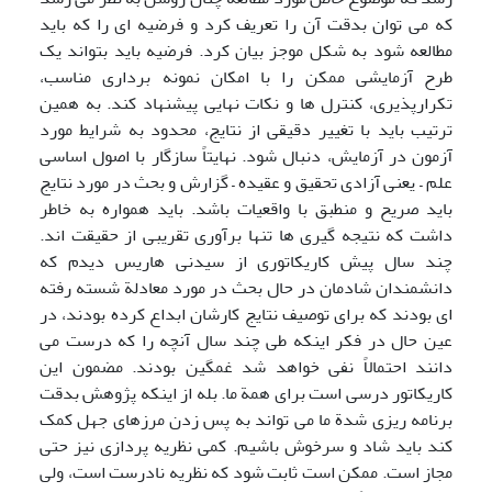
که می توان بدقت آن را تعریف کرد و فرضیه ای را که باید
مطالعه شود به شکل موجز بیان کرد. فرضیه باید بتواند یک
طرح آزمایشی ممکن را با امکان نمونه برداری مناسب،
تکرارپذیری، کنترل ها و نکات نهایی پیشنهاد کند. به همین
ترتیب باید با تغییر دقیقی از نتایج، محدود به شرایط مورد
آزمون در آزمایش، دنبال شود. نهایتاً سازگار با اصول اساسی
علم – یعنی آزادی تحقیق و عقیده – گزارش و بحث در مورد نتایج
باید صریح و منطبق با واقعیات باشد. باید همواره به خاطر
داشت که نتیجه گیری ها تنها برآوری تقریبی از حقیقت اند.
چند سال پیش کاریکاتوری از سیدنی هاریس دیدم که
دانشمندان شادمان در حال بحث در مورد معادلة شسته رفته
ای بودند که برای توصیف نتایج کارشان ابداع کرده بودند، در
عین حال در فکر اینکه طی چند سال آنچه را که درست می
دانند احتمالاً نفی خواهد شد غمگین بودند. مضمون این
کاریکاتور درسی است برای همة ما. بله از اینکه پژوهش بدقت
برنامه ریزی شدة ما می تواند به پس زدن مرزهای جهل کمک
کند باید شاد و سرخوش باشیم. کمی نظریه پردازی نیز حتی
مجاز است. ممکن است ثابت شود که نظریه نادرست است، ولی