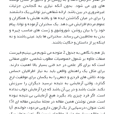
های وی می شود. بدون آنکه نیازی به گنجاندن جزئیات
غیرضروری در بین باشد. ارائه شفاهی نیز توانایی یک دانشمند
را برای در میان گذاشتن ایده ها و یافته هایش با همکاران و
عموم مردم افزایش می دهد. یک سخنران آزموده و توانا، پیام
خود را با بیان روشن، شوروشوق و ژست های مناسب چهره و
بدن به مخاطبین می رساند. سخنرانی ها باید عینی باشند و نه
اینکه پر از داستان و حکایت باشند.
باز هم با نگاهی به جدول 2 متوجه می شویم می بینیم فهرست
صفات علاوه بر شمول خصوصیات مطلوب شخصی، حاوی صفاتی
است که برای کار علمی در حد فنی بسیار بالا اهمیت دارند.
برای مثال یک راهنمای واقعی باید به نیاز اطرافیان حساس
بوده، تلاش های فردی و جمعی را به یکسان برای موفقیت ارج
گذارد، وقتی آزمایشی به نتیجه نرسید دیگران را سرزنش
نکند. مثبت باشد و در پی آن باشد که چرا آزمایش جواب نداده
است. اگر فرد چیزی یاد بگیرد هیچ آزمایشی بی نتیجه نبوده
است. ضمن نوشتن همین مقاله در مجلة ساینس مقاله ای (5)
تحت عنوان «درسهایی از یک آزمون دارویی مردود» خواندم. آیا
این مقاله بسیار مفیدتر از مقاله ای نیست اگر تحت عنوان «یک