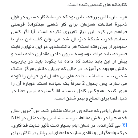
کتابخانه های شخصی شده است.
مزیت آن تلاش پرزحمت این بود که در سایة کار دستی، در طول
ذخیرة اطلاعات همزمان برای کار ذهنی مبتکرانة فرصتی
فراهم می کرد. این نیاز تغییری نکرده است. آیا اگر کسی
تسلیم قدرت شبکة دیژیتال شد می توان گفت این نیاز تا
حدودی از بین رفته است؟ هر دانشمندی، در این دنیای رقابت
فشرده، باید مراقب وسوسة بیرون دادن مقداری داده باشد و
پیش از این باید بداند که داده ها چگونه باید در چارچوب
دانش موجود درآمیزد. در حالی که جریان دانش هرگز خشک
شدنی نیست، انباشت داده های بی حاصل این جریان را آلوده
می سازد. پس جدول 2 صرفاً یک سیاهه است. دوباره آن را
مرور کنید. هیچکس کامل نیست، امّا گسترده ترین فضا در
دنیا، فضا برای اصلاح و بهتر شدن است.
در همان ایامی که مقالة ون درماک منتشر شد، من آخرین سال
خدمتم را در بخش مطالعات زیست شناسی تولیدمثلی در NIH
[6]
می گذراندم. در همان ایام بسیار تحت تأثیر نهایت فداکاری،
درک، واقعگرایی و نقادی سازندة اعضای این پانل در تلاش برای