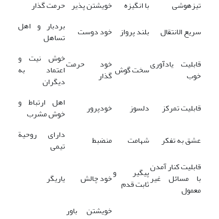
تیزهوشی
با انگیزه
خویشتن پذیر
حرمت گذار
بردبار و اهل
سریع الانتقال
بلند پرواز
خود دوست
تساهل
خوش نیت و
قابلیت یادآوری
خود حرمت
سخت گوش
اعتماد به
خوب
گذار
دیگران
اهل ارتباط و
قابلیت تمرکز
دلسوز
خودپرور
خوش مشرب
دارای روحیة
عشق به تفکر
شهامت
منضبط
تیمی
قابلیت کنار آمدن
پیگیر و
با مسائل غیر
خود چالش
یاریگر
ثابت قدم
معمول
خویشتن باور