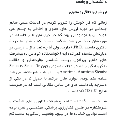
دانشمندان و جامعه
ارزشهای اخلاقی و معنوی
زمانی که کار خویش را شروع کردم در ادبیات علمی منابع
چندانی در مورد ارزش های معنوی و اخلاقی به چشم نمی
خورد. اینها موضوعاتی بود که در دپارتمان های فلسفه در
موردشان بحث می شد. شگفت نیست که بیشتر ما درجة
دکتری فلسفه (Ph.D.) داریم، ولی آیا چه تعداد از ما درسی در
دپارتمان فلسفه گذرانده ایم؟ خوشبختانه خود من به پیشرفت
های علمی پیرامون زیست شناسی تولیدمثلی و مقالات
تفکربرانگیزی که در مجلات متنوعی چون Science، Scientific
American، American Sientist و ... در باب علم منتشر می شد
علاقه مند بودم. موارد مثال مرتبط با جدول 2 در یکی از
دفترچه یادداشت های من شامل مقالاتی است که در فهرست
منابع (9 تا 13) آمده است.
شصت سال گذشته شاهد پیشرفت فناوری های شگفت و
غیرمنتظره در قلمرو کشاورزی، پزشکی، مهندسی و غیره بوده
است. توانایی خلاقانة ما در بهبود وضعیت زندگی به دست کم