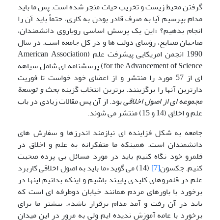
گرفتن محیط زیست و تخریب حیات منجر شده است. پس ما باید
مدام بپرسیم آیا به صرف قادر بودن به کاری، حتماً باید آن را
انجام بدهیم؟ «این یک پرسش اساسی رویاروی دانشمندان،
صاحبان صنایع، رؤسای دولت ها و در کل جامعه است. در سال
1990 انجمن امریکایی پیشرفت علم (American Association
for the Advancement of Science) پرسشنامه ای شامل سیاهه
ای از 57 مورد را منتشر و از اعضای خود خواست تا فوریت
دارترین آنها را برگزینند. برترین انتخاب گزینه
بحث و توسعة
مجموعه ای از اصول اخلاقی
بود. از آن پس مقالات زیادی در باب
علم و اخلاق (14 و 15) منتشر می شوند.
جامعه به شکل فزاینده ای نیازمند اندرزها و سفارش های
دانشمندان است. همینکه ما متفکرانه به علم و اخلاق در
قلمرو خود نگاه کنیم باید در مورد مسائل بی پرده صحبت
کنیم. جکسون
[7]
(14) می گوید «ما باید به اصول اخلاقی کاربرد
علم در قلمروهای کلیدی پایبند باشیم و اینکه بدانیم اینها در
برخورد با باورهای مردم همانند خیابان دوطرفه ای است که
باید در آن رفت و آمد مدام برقرار باشد». بیشتر ما برای
برخورد با عامه آموزش ندیده ایم ولی به مرور در این میدان