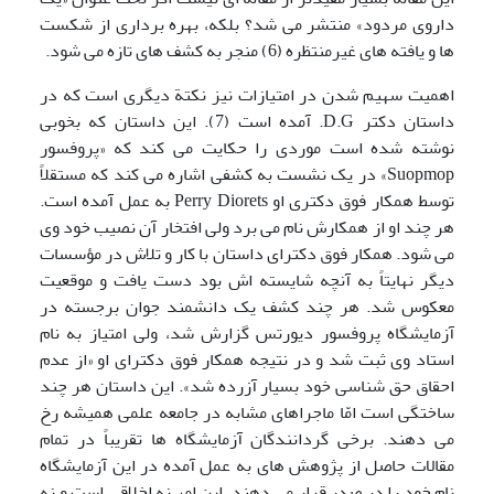
داروی مردود» منتشر می شد؟ بلکه، بهره برداری از شکست
ها و یافته های غیرمنتظره (6) منجر به کشف های تازه می شود.
اهمیت سهیم شدن در امتیازات نیز نکتة دیگری است که در
داستان دکتر D.G. آمده است (7). این داستان که بخوبی
نوشته شده است موردی را حکایت می کند که «پروفسور
Suopmop» در یک نشست به کشفی اشاره می کند که مستقلاً
توسط همکار فوق دکتری او Perry Diorets به عمل آمده است.
هر چند او از همکارش نام می برد ولی افتخار آن نصیب خود وی
می شود. همکار فوق دکترای داستان با کار و تلاش در مؤسسات
دیگر نهایتاً به آنچه شایسته اش بود دست یافت و موقعیت
معکوس شد. هر چند کشف یک دانشمند جوان برجسته در
آزمایشگاه پروفسور دیورتس گزارش شد، ولی امتیاز به نام
استاد وی ثبت شد و در نتیجه همکار فوق دکترای او «از عدم
احقاق حق شناسی خود بسیار آزرده شد». این داستان هر چند
ساختگی است امّا ماجراهای مشابه در جامعه علمی همیشه رخ
می دهند. برخی گردانندگان آزمایشگاه ها تقریباً در تمام
مقالات حاصل از پژوهش های به عمل آمده در این آزمایشگاه
نام خود را در صدر قرار می دهند. این امر نه اخلاقی است و نه