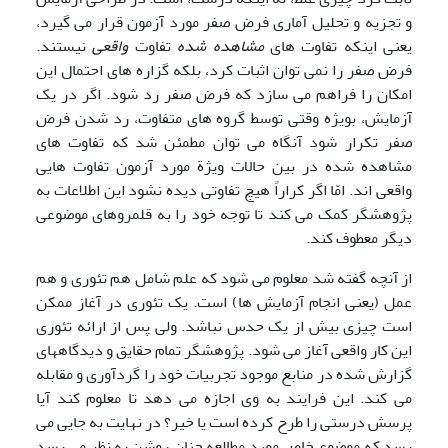
و تجزیه و تحلیل آماری فرض صفر مورد آزمون قرار می گیرد،
یعنی اینکه تفاوت های
مشاهده شده
تفاوت
واقعی
نیستند.
فرض صفر را نمی توان اثبات کرد، بلکه گزاره های احتمال این
امکان را فراهم می سازد که فرض صفر رد شود. اگر در یک
آزمایش، بویژه وقتی توسط گروه های متفاوت، رد شدن فرض
صفر تکرار شود آنگاه می توان مطمئن شد که تفاوت های
مشاهده شده در بین حالات ویژة مورد آزمون تفاوت هایی
واقعی اند. امّا اگر کراراً هیچ تفاوتی دیده نشود این اطلاعات به
پژوهشگر کمک می کند تا توجه خود را به قلمروهای موضوعی
دیگر معطوف کند.
از آنچه گفته شد معلوم می شود که علم شامل هم تئوری و هم
عمل (یعنی انجام آزمایش ها) است. یک تئوری در آغاز ممکن
است چیزی بیش از یک حدس نباشد. ولی پس از ارائه تئوری
این کار واقعی آغاز می شود. پژوهشگر تمام حقایق و دیدگاههای
گزارش شده در منابع موجود تجربیات خود را گردآوری و مقابله
می کند. این فرایند به وی اجازه می دهد تا معلوم کند آیا
پرسش درستی را طرح کرده است یا خیر؟ در نهایت به جایی می
رسد که موضوع خاص مورد مطالعه چنان روشن به نظر می رسد