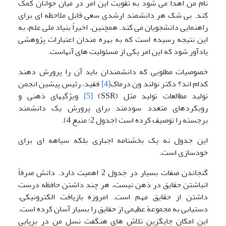
نام من اهدا می شود به تقویت این امر در میان جوانان کمک
کند. بی شک هر دانشمند ارشدی سعی قابل ملاحظه ای برای
راهنمایی دانشجویان می کند. همچنین، اخیراً بنیاد ملی علم، به
این نتیجه رسیده است که به بهره مندان اعتبارات پژوهشی
یادآور شود که این امر یکی از مسئولیت های آنهاست.
خصوصیات مطلوبی که دانشمندان باید آن را پرورش دهند
کدام اند؟ دکتر نولند ون درماک
[4]
فقید، رئیس پیشین انجمن
تولید مطالعات تولید مثل (SSR)
[5]
ویژگیهای ذهنی و
رویکردهای متعدد سودمند برای پرورش یک دانشمند
برجسته را توصیف کرده است (جدول 2؛ منبع 4).
این جدول نه یک بخشنامه اجباری بلکه سیاهه ای برای
خودسازی است.
گنجاندن صفات بسیار در جدول 2 اهمیت دارد. دانش صرفاً
انباشتن حقایق در ذهن نیست، هر چند داشتن حافظه درست
داشتن از حقایق مهم است. امروزه بازیافت الکترونیکی،
دستیابی به مجموعة عظیمی از حقایق را بسیار آسان کرده است.
این امکان جایگزین تلاش های هنگفت نسل من در برپایی