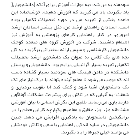
سودمند به من شد: «به موازات آموزش برای آنکه ]دانشجویان[
یاد بگیرند، یاد می گیرید که آموزش دهید». خوشبختانه این
قاعده بخشی از تجربه من در دورة تحصیلات تکمیلی بوده
است. استادان راهنمای ارشد من، مثل بیشتر استادان ارشد
امروزی، در کنار راهنمایی کارهای پژوهشی به آموزش نیز
اهتمام داشتند. شرکت در آموزش گروه های متعدد کوچک
دانشجویان کارشناسی و سپس ارائه سخنرانی برگزیده به کل
بچه های یک کلاس به عنوان یک دانشجوی ارشد تحصیلات
تکمیلی تجربة بسیار گرانبهایی برایم بود. دانشجویان و پرسنل
دانشکده در دادن فیدبک های سودمند بسیار گشاده دست
اند که موجب می شود تا معلم آینده بتواند با درک نیازهای تک
تک دانشجویان آشنا شود و کمک کند (با تقویت بردباری و
شفقت) به آنهایی که در تلاش برای پیشرفت مشکلات گوناگون
دارند یاری می رساند. تلفیق این نگرش انسانی با بیان آموزشی
مشتاقانة جزء جزء حقایق و مفاهیم یکپارچه کارایی معلم را در
برانگیختن دانشجویان به یادگیری افزایش می دهد. چنین
دانشجویانی در سایه اندکی راهنمایی با سعی و تلاش خودشان
می توانند خیلی چیزها را یاد بگیرند.