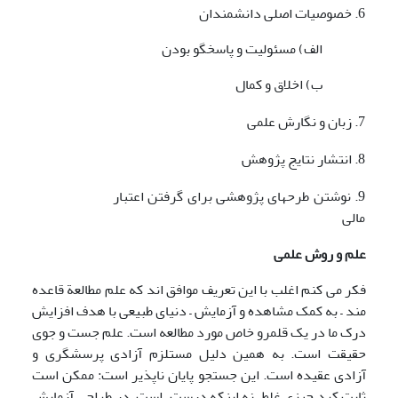
6. خصوصیات اصلی دانشمندان
الف) مسئولیت و پاسخگو بودن
ب) اخلاق و کمال
7. زبان و نگارش علمی
8. انتشار نتایج پژوهش
9. نوشتن طرحهای پژوهشی برای گرفتن اعتبار
مالی
علم و روش علمی
فکر می کنم اغلب با این تعریف موافق اند که علم مطالعة‌ قاعده
مند – به کمک مشاهده و آزمایش – دنیای طبیعی با هدف افزایش
درک ما در یک قلمرو خاص مورد مطالعه است. علم جست و جوی
حقیقت است. به همین دلیل مستلزم آزادی پرسشگری و
آزادی عقیده است. این جستجو پایان ناپذیر است: ممکن است
ثابت کرد چیزی غلط، نه اینکه درست، است. در طراحی آزمایش