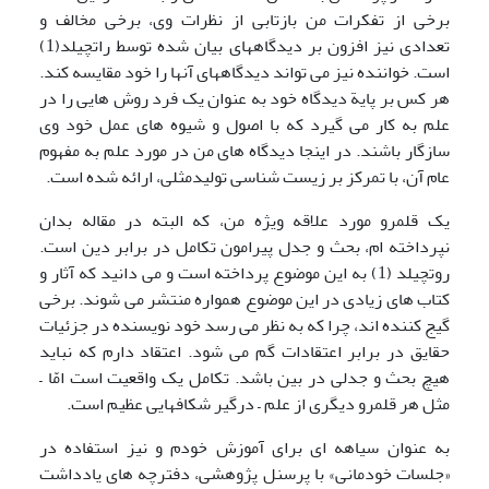
برخی از تفکرات من بازتابی از نظرات وی، برخی مخالف و
تعدادی نیز افزون بر دیدگاههای بیان شده توسط راتچیلد(1)
است. خواننده نیز می تواند دیدگاههای آنها را خود مقایسه کند.
هر کس بر پایة دیدگاه خود به عنوان یک فرد روش هایی را در
علم به کار می گیرد که با اصول و شیوه های عمل خود وی
سازگار باشند. در اینجا دیدگاه های من در مورد علم به مفهوم
عام آن، با تمرکز بر زیست شناسی تولیدمثلی، ارائه شده است.
یک قلمرو مورد علاقه ویژه من، که البته در مقاله بدان
نپرداخته ام، بحث و جدل پیرامون تکامل در برابر دین است.
روتچیلد (1) به این موضوع پرداخته است و می دانید که آثار و
کتاب های زیادی در این موضوع همواره منتشر می شوند. برخی
گیج کننده اند، چرا که به نظر می رسد خود نویسنده در جزئیات
حقایق در برابر اعتقادات گم می شود. اعتقاد دارم که نباید
هیچ بحث و جدلی در بین باشد. تکامل یک واقعیت است امّا –
مثل هر قلمرو دیگری از علم – درگیر شکافهایی عظیم است.
به عنوان سیاهه ای برای آموزش خودم و نیز استفاده در
«جلسات خودمانی» با پرسنل پژوهشی، دفترچه های یادداشت