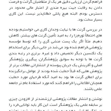
فراهم کردن ارزیابی دقیق هر یک از متقاضیان گرانت و فرصت
دادن به رقابت جهت بهره مندی از اعتبار مالی محدود در
دسترس بودم. البته هیچ پانلی خطاناپذیر نیست. این کاری
بسیار سخت بود.
در بررسی گرنت ها با نهایت وجدان کاری می خواستیم بودجه
های احتمالاً تورم زا را، به امید تأمین گرنت های بیشتر، کاهش
دهیم. مثلا‌ً اگر یک پست منشی گری را که توسط مؤسسه
پژوهشی فراهم شده بود می شد در جایی دیگر برای استخدام
یک تکنسین دیگر تخصیص داد و غیره. برتری در رتبه بندی
گرنت ها با توجه به سوابق پژوهشگران، پیگیری پژوهشگر
اصلی و آفرینش یک جریان پیوسته از انتشاراتی مقالات برتر از
پژوهش هایی که قبلاً حمایت شده بودند از عوامل برانگیزنده
برای اعطای گرنت ها بود به امید آنکه طرحهای مورد حمایت
همچنان اطلاعاتی را فراهم کنند که مورد استفادة عام تر جامعه
علمی باشند.
نوشتن و انتشار مقالات پژوهشی ارزشمندتر از افزودن چیزی
بر سابقه علمی یک پژوهشگر است. این کار باید توانایی فرد را
در تفکر افزایش دهد و به روشن تر و دقیق تر شدن نوشته