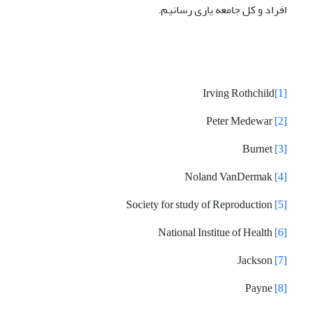
افراد و کل جامعه یاری رسانیم.
Irving Rothchild
[1]
Peter Medewar
[2]
Burnet
[3]
Noland VanDermak
[4]
Society for study of Reproduction
[5]
National Institue of Health
[6]
Jackson
[7]
Payne
[8]